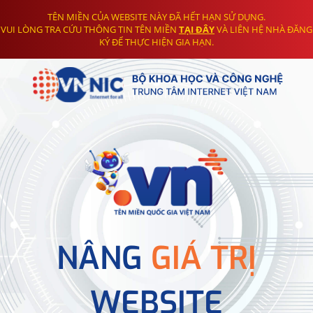
TÊN MIỀN CỦA WEBSITE NÀY ĐÃ HẾT HẠN SỬ DỤNG.
VUI LÒNG TRA CỨU THÔNG TIN TÊN MIỀN
TẠI ĐÂY
VÀ LIÊN HỆ NHÀ ĐĂNG
KÝ ĐỂ THỰC HIỆN GIA HẠN.
NÂNG
GIÁ TRỊ
WEBSITE