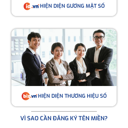
HIỆN DIỆN GƯƠNG MẶT SỐ
HIỆN DIỆN THƯƠNG HIỆU SỐ
VÌ SAO CẦN ĐĂNG KÝ TÊN MIỀN?