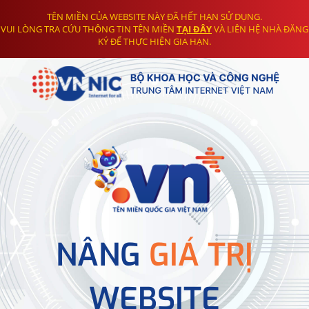
TÊN MIỀN CỦA WEBSITE NÀY ĐÃ HẾT HẠN SỬ DỤNG.
VUI LÒNG TRA CỨU THÔNG TIN TÊN MIỀN
TẠI ĐÂY
VÀ LIÊN HỆ NHÀ ĐĂNG
KÝ ĐỂ THỰC HIỆN GIA HẠN.
NÂNG
GIÁ TRỊ
WEBSITE