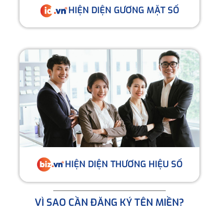
HIỆN DIỆN GƯƠNG MẶT SỐ
HIỆN DIỆN THƯƠNG HIỆU SỐ
VÌ SAO CẦN ĐĂNG KÝ TÊN MIỀN?