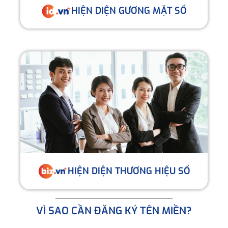
HIỆN DIỆN GƯƠNG MẶT SỐ
HIỆN DIỆN THƯƠNG HIỆU SỐ
VÌ SAO CẦN ĐĂNG KÝ TÊN MIỀN?