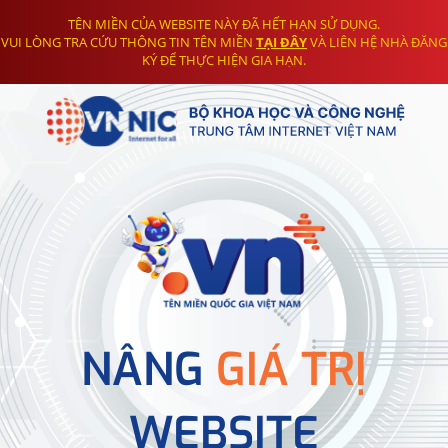
TÊN MIỀN CỦA WEBSITE NÀY ĐÃ HẾT HẠN SỬ DỤNG.
VUI LÒNG TRA CỨU THÔNG TIN TÊN MIỀN
TẠI ĐÂY
VÀ LIÊN HỆ NHÀ ĐĂNG
KÝ ĐỂ THỰC HIỆN GIA HẠN.
NÂNG
GIÁ TRỊ
WEBSITE