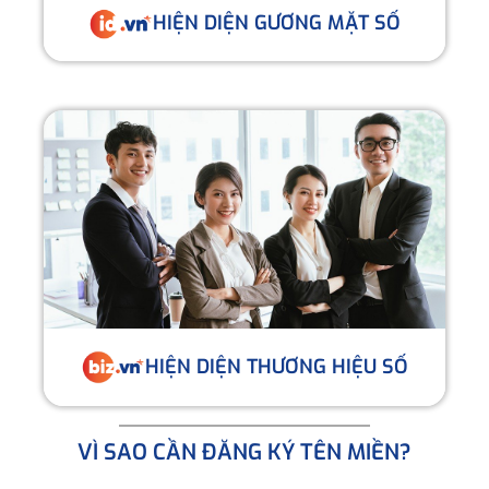
HIỆN DIỆN GƯƠNG MẶT SỐ
HIỆN DIỆN THƯƠNG HIỆU SỐ
VÌ SAO CẦN ĐĂNG KÝ TÊN MIỀN?