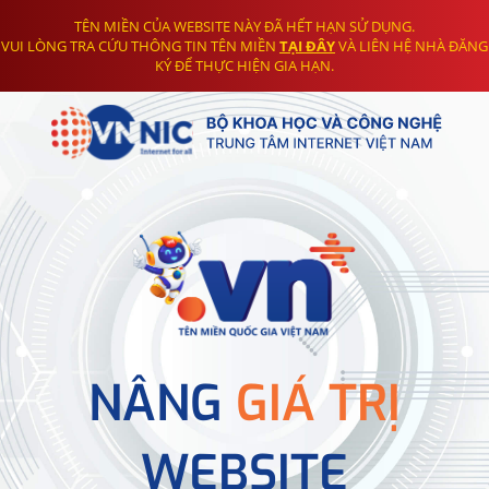
TÊN MIỀN CỦA WEBSITE NÀY ĐÃ HẾT HẠN SỬ DỤNG.
VUI LÒNG TRA CỨU THÔNG TIN TÊN MIỀN
TẠI ĐÂY
VÀ LIÊN HỆ NHÀ ĐĂNG
KÝ ĐỂ THỰC HIỆN GIA HẠN.
NÂNG
GIÁ TRỊ
WEBSITE