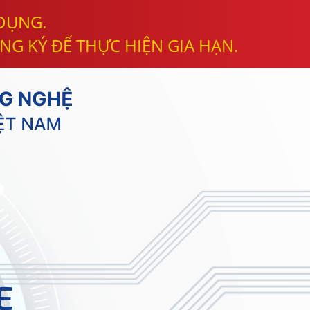
 DỤNG.
NG KÝ ĐỂ THỰC HIỆN GIA HẠN.
E