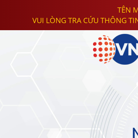
TÊN M
VUI LÒNG TRA CỨU THÔNG TI