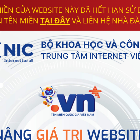
IỀN CỦA WEBSITE NÀY ĐÃ HẾT HẠN SỬ
N TÊN MIỀN
TẠI ĐÂY
VÀ LIÊN HỆ NHÀ ĐĂ
NÂNG
GIÁ TRỊ
WEBSIT