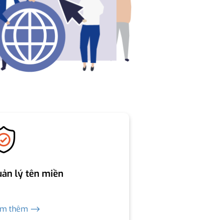
ản lý tên miền
em thêm ⟶