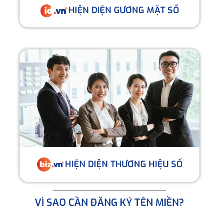
HIỆN DIỆN GƯƠNG MẶT SỐ
HIỆN DIỆN THƯƠNG HIỆU SỐ
VÌ SAO CẦN ĐĂNG KÝ TÊN MIỀN?