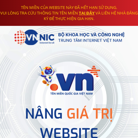
TÊN MIỀN CỦA WEBSITE NÀY ĐÃ HẾT HẠN SỬ DỤNG.
VUI LÒNG TRA CỨU THÔNG TIN TÊN MIỀN
TẠI ĐÂY
VÀ LIÊN HỆ NHÀ ĐĂNG
KÝ ĐỂ THỰC HIỆN GIA HẠN.
NÂNG
GIÁ TRỊ
WEBSITE