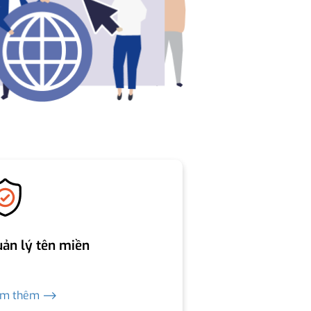
ản lý tên miền
em thêm ⟶