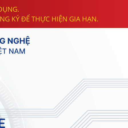
 DỤNG.
NG KÝ ĐỂ THỰC HIỆN GIA HẠN.
E