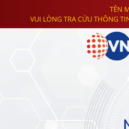
TÊN M
VUI LÒNG TRA CỨU THÔNG TI