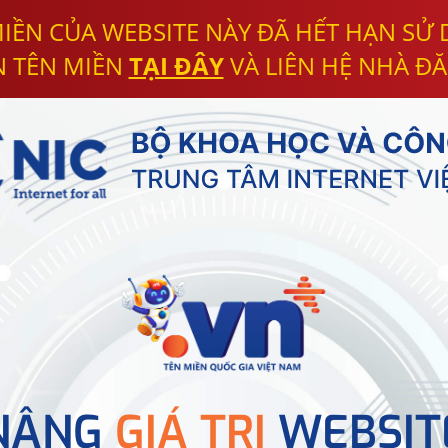
IỀN CỦA WEBSITE NÀY ĐÃ HẾT HẠN SỬ
N TÊN MIỀN
TẠI ĐÂY
VÀ LIÊN HỆ NHÀ ĐĂ
NÂNG
GIÁ TRỊ
WEBSIT