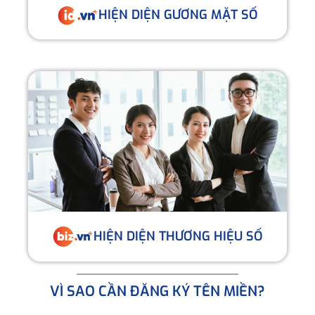
HIỆN DIỆN GƯƠNG MẶT SỐ
HIỆN DIỆN THƯƠNG HIỆU SỐ
VÌ SAO CẦN ĐĂNG KÝ TÊN MIỀN?