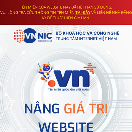
TÊN MIỀN CỦA WEBSITE NÀY ĐÃ HẾT HẠN SỬ DỤNG.
VUI LÒNG TRA CỨU THÔNG TIN TÊN MIỀN
TẠI ĐÂY
VÀ LIÊN HỆ NHÀ ĐĂNG
KÝ ĐỂ THỰC HIỆN GIA HẠN.
NÂNG
GIÁ TRỊ
WEBSITE