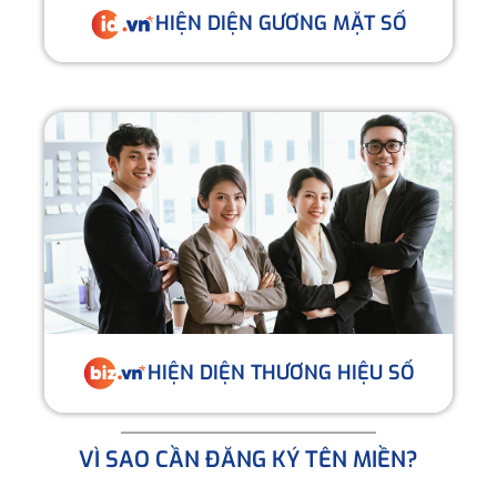
HIỆN DIỆN GƯƠNG MẶT SỐ
HIỆN DIỆN THƯƠNG HIỆU SỐ
VÌ SAO CẦN ĐĂNG KÝ TÊN MIỀN?