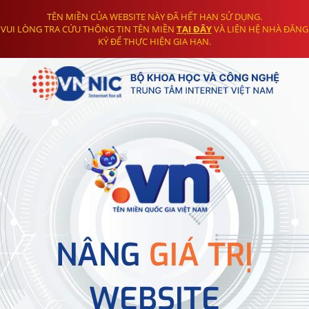
TÊN MIỀN CỦA WEBSITE NÀY ĐÃ HẾT HẠN SỬ DỤNG.
VUI LÒNG TRA CỨU THÔNG TIN TÊN MIỀN
TẠI ĐÂY
VÀ LIÊN HỆ NHÀ ĐĂNG
KÝ ĐỂ THỰC HIỆN GIA HẠN.
NÂNG
GIÁ TRỊ
WEBSITE