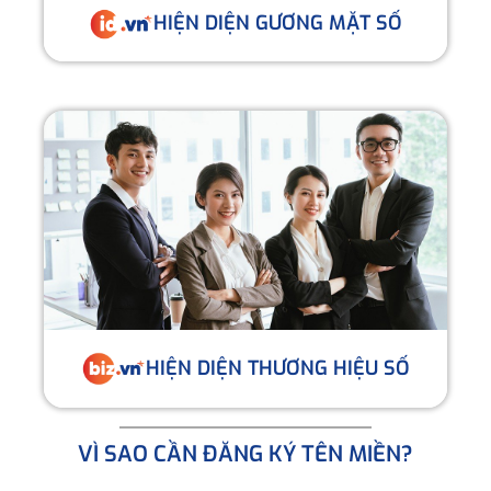
HIỆN DIỆN GƯƠNG MẶT SỐ
HIỆN DIỆN THƯƠNG HIỆU SỐ
VÌ SAO CẦN ĐĂNG KÝ TÊN MIỀN?