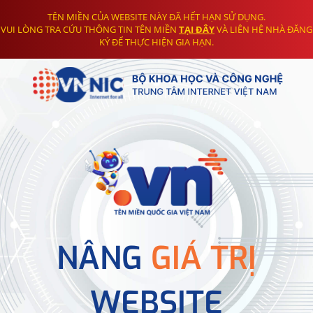
TÊN MIỀN CỦA WEBSITE NÀY ĐÃ HẾT HẠN SỬ DỤNG.
VUI LÒNG TRA CỨU THÔNG TIN TÊN MIỀN
TẠI ĐÂY
VÀ LIÊN HỆ NHÀ ĐĂNG
KÝ ĐỂ THỰC HIỆN GIA HẠN.
NÂNG
GIÁ TRỊ
WEBSITE