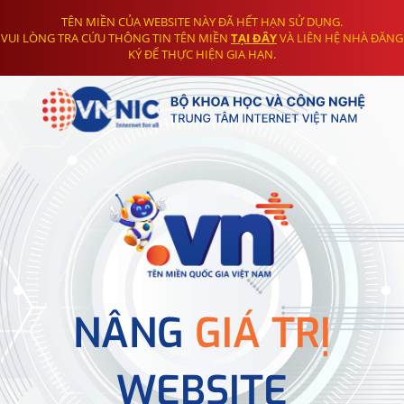
TÊN MIỀN CỦA WEBSITE NÀY ĐÃ HẾT HẠN SỬ DỤNG.
VUI LÒNG TRA CỨU THÔNG TIN TÊN MIỀN
TẠI ĐÂY
VÀ LIÊN HỆ NHÀ ĐĂNG
KÝ ĐỂ THỰC HIỆN GIA HẠN.
NÂNG
GIÁ TRỊ
WEBSITE