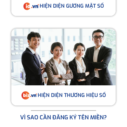
HIỆN DIỆN GƯƠNG MẶT SỐ
HIỆN DIỆN THƯƠNG HIỆU SỐ
VÌ SAO CẦN ĐĂNG KÝ TÊN MIỀN?