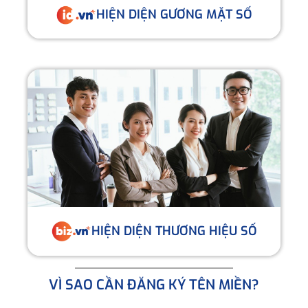
HIỆN DIỆN GƯƠNG MẶT SỐ
HIỆN DIỆN THƯƠNG HIỆU SỐ
VÌ SAO CẦN ĐĂNG KÝ TÊN MIỀN?