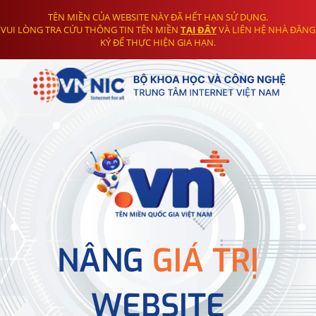
TÊN MIỀN CỦA WEBSITE NÀY ĐÃ HẾT HẠN SỬ DỤNG.
VUI LÒNG TRA CỨU THÔNG TIN TÊN MIỀN
TẠI ĐÂY
VÀ LIÊN HỆ NHÀ ĐĂNG
KÝ ĐỂ THỰC HIỆN GIA HẠN.
NÂNG
GIÁ TRỊ
WEBSITE