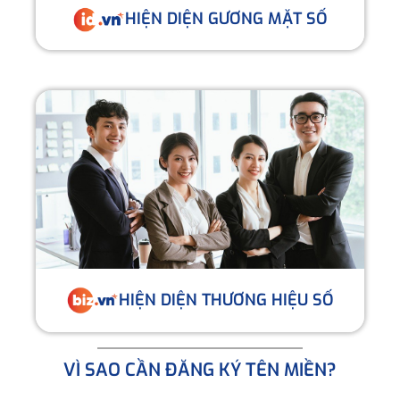
HIỆN DIỆN GƯƠNG MẶT SỐ
HIỆN DIỆN THƯƠNG HIỆU SỐ
VÌ SAO CẦN ĐĂNG KÝ TÊN MIỀN?