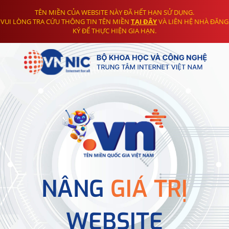
TÊN MIỀN CỦA WEBSITE NÀY ĐÃ HẾT HẠN SỬ DỤNG.
VUI LÒNG TRA CỨU THÔNG TIN TÊN MIỀN
TẠI ĐÂY
VÀ LIÊN HỆ NHÀ ĐĂNG
KÝ ĐỂ THỰC HIỆN GIA HẠN.
NÂNG
GIÁ TRỊ
WEBSITE