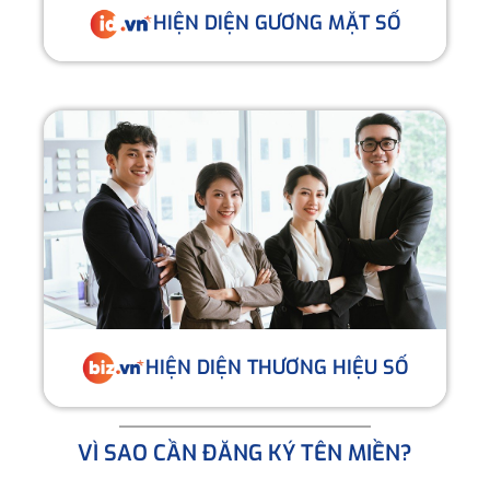
HIỆN DIỆN GƯƠNG MẶT SỐ
HIỆN DIỆN THƯƠNG HIỆU SỐ
VÌ SAO CẦN ĐĂNG KÝ TÊN MIỀN?