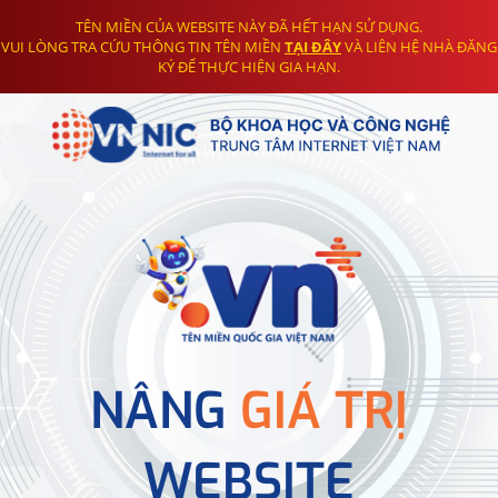
TÊN MIỀN CỦA WEBSITE NÀY ĐÃ HẾT HẠN SỬ DỤNG.
VUI LÒNG TRA CỨU THÔNG TIN TÊN MIỀN
TẠI ĐÂY
VÀ LIÊN HỆ NHÀ ĐĂNG
KÝ ĐỂ THỰC HIỆN GIA HẠN.
NÂNG
GIÁ TRỊ
WEBSITE