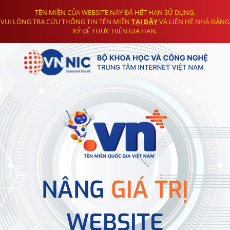
TÊN MIỀN CỦA WEBSITE NÀY ĐÃ HẾT HẠN SỬ DỤNG.
VUI LÒNG TRA CỨU THÔNG TIN TÊN MIỀN
TẠI ĐÂY
VÀ LIÊN HỆ NHÀ ĐĂNG
KÝ ĐỂ THỰC HIỆN GIA HẠN.
NÂNG
GIÁ TRỊ
WEBSITE