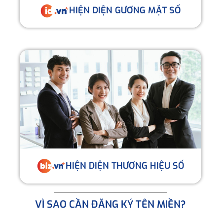
HIỆN DIỆN GƯƠNG MẶT SỐ
HIỆN DIỆN THƯƠNG HIỆU SỐ
VÌ SAO CẦN ĐĂNG KÝ TÊN MIỀN?